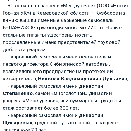
31 января на разрезе «Междуречье» (ООО «Новая
Горная УК») в Кемеровской области – Кузбассе на
линию вышли именные карьерные самосвалы
БЕЛАЗ-7530G
грузоподьемностью 220 тн. Новые
стальные гиганты удостоены носить
прославленные имена представителей трудовой
доблести разреза:
- карьерный самосвал имени основателя и
первого директора Сибиргинской автобазы,
возглавлявшего предприятие на протяжении
четверти века,
Николая Владимировича Дульнева
;
- карьерный самосвал имени
династии
Степаненко
, самой «многолетней» династии
разреза «Междуречье», чей суммарный трудовой
стаж составляет более 300 лет;
- карьерный самосвал имени
династии
Щигиревых
, трудовой путь которой на разрезе
длится уже 70 лет.